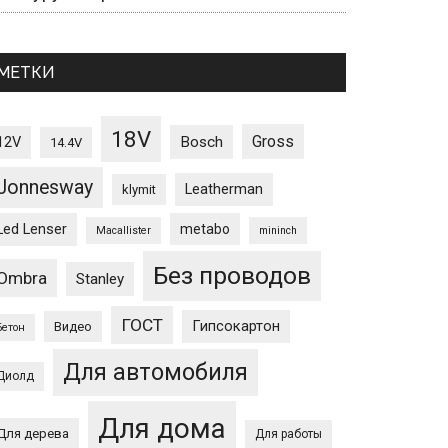
МЕТКИ
18V
Gross
12V
Bosch
14.4V
Jonnesway
Leatherman
klymit
Led Lenser
metabo
Macallister
mininch
Без проводов
Ombra
Stanley
ГОСТ
Гипсокартон
Видео
Бетон
Для автомобиля
Диолд
Для дома
Для дерева
Для работы