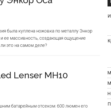
у Энкор Оса
И
ия была куплена ножовка по металлу Энкор
н и ее массивность, создающая ощущение
К
ли это на самом деле?
ed Lenser MH10
М
М
Н
П
ним батарейным отсеком. 600 люмен его