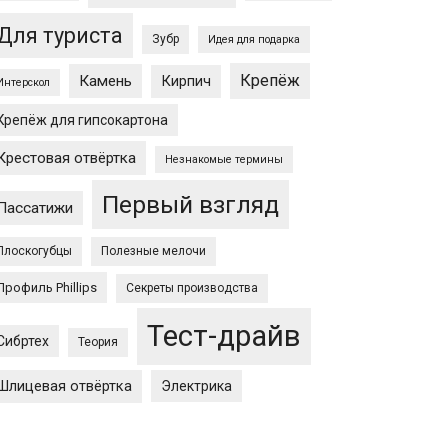
Для туриста
Зубр
Идея для подарка
Крепёж
Камень
Кирпич
Интерскол
Крепёж для гипсокартона
Крестовая отвёртка
Незнакомые термины
Первый взгляд
Пассатижи
Плоскогубцы
Полезные мелочи
Профиль Phillips
Секреты производства
Тест-драйв
Сибртех
Теория
Шлицевая отвёртка
Электрика