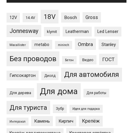
18V
Gross
12V
Bosch
14.4V
Jonnesway
Leatherman
Led Lenser
klymit
Ombra
Stanley
metabo
Macallister
mininch
Без проводов
ГОСТ
Видео
Бетон
Для автомобиля
Гипсокартон
Диолд
Для дома
Для дерева
Для работы
Для туриста
Зубр
Идея для подарка
Крепёж
Камень
Кирпич
Интерскол