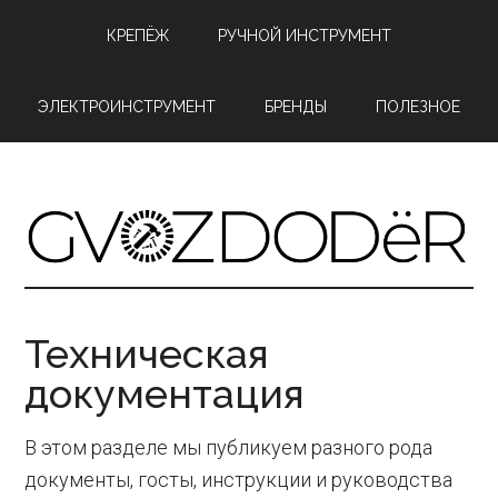
Skip
Skip
Skip
КРЕПЁЖ
РУЧНОЙ ИНСТРУМЕНТ
to
to
to
content
primary
footer
ЭЛЕКТРОИНСТРУМЕНТ
БРЕНДЫ
ПОЛЕЗНОЕ
sidebar
Техническая
документация
В этом разделе мы публикуем разного рода
документы, госты, инструкции и руководства