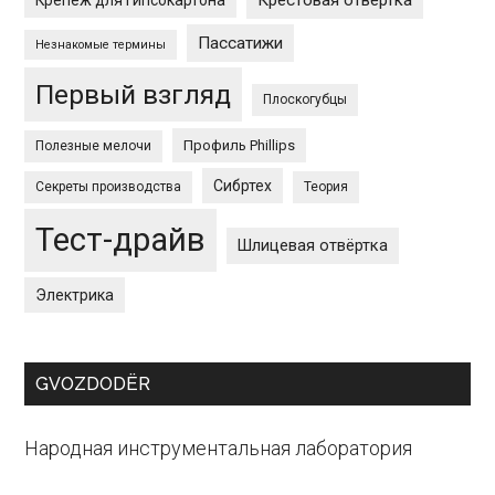
Крестовая отвёртка
Крепёж для гипсокартона
Пассатижи
Незнакомые термины
Первый взгляд
Плоскогубцы
Профиль Phillips
Полезные мелочи
Сибртех
Секреты производства
Теория
Тест-драйв
Шлицевая отвёртка
Электрика
GVOZDODЁR
Народная инструментальная лаборатория