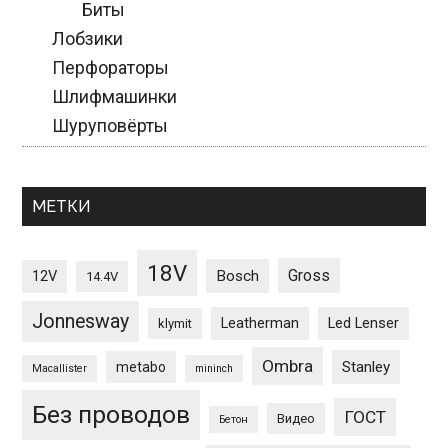
Биты
Лобзики
Перфораторы
Шлифмашинки
Шуруповёрты
МЕТКИ
18V
Gross
12V
Bosch
14.4V
Jonnesway
Leatherman
Led Lenser
klymit
Ombra
Stanley
metabo
Macallister
mininch
Без проводов
ГОСТ
Видео
Бетон