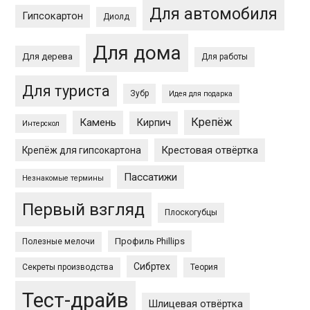
Для автомобиля
Гипсокартон
Диолд
Для дома
Для дерева
Для работы
Для туриста
Зубр
Идея для подарка
Крепёж
Камень
Кирпич
Интерскол
Крестовая отвёртка
Крепёж для гипсокартона
Пассатижи
Незнакомые термины
Первый взгляд
Плоскогубцы
Профиль Phillips
Полезные мелочи
Сибртех
Секреты производства
Теория
Тест-драйв
Шлицевая отвёртка