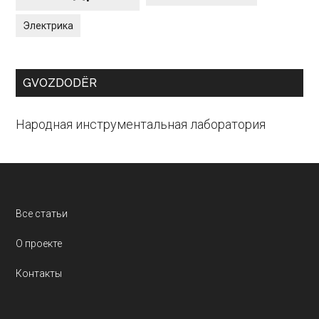
Электрика
GVOZDODЁR
Народная инструментальная лаборатория
Footer
Все статьи
О проекте
Контакты