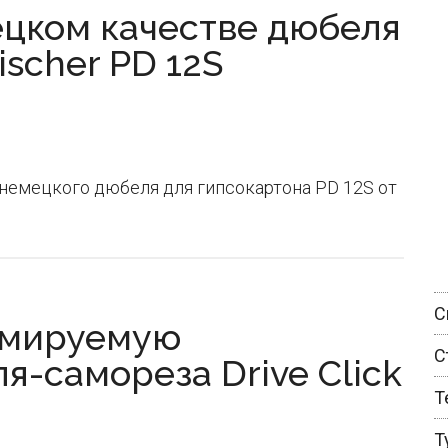
цком качестве дюбеля
ischer PD 12S
 немецкого дюбеля для гипсокартона PD 12S от
С
ммируемую
С
-самореза Drive Click
Т
Т