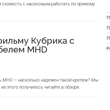
и схожесть с насекомым работать по прямому
П
П
фильму Кубрика с
П
белем MHD
Р
 MHD — насколько надёжен такой крепёж? Мы
из этого получилось читайте в обзоре.