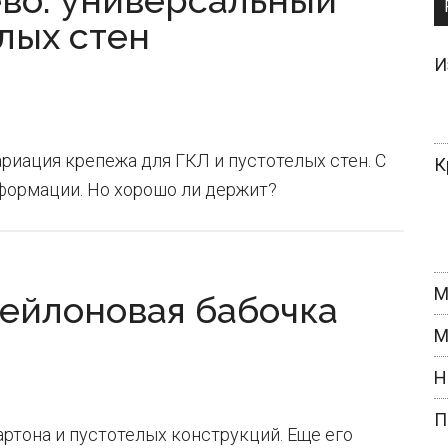
во: универсальный
лых стен
И
иация крепежа для ГКЛ и пустотелых стен. С
К
формации. Но хорошо ли держит?
М
ейлоновая бабочка
М
Н
П
тона и пустотелых конструкций. Еще его