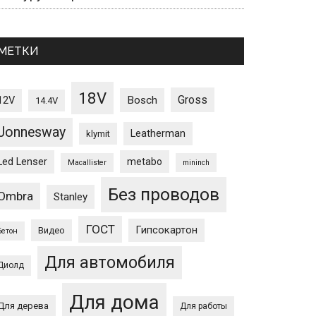
МЕТКИ
18V
Gross
12V
Bosch
14.4V
Jonnesway
Leatherman
klymit
Led Lenser
metabo
Macallister
mininch
Без проводов
Ombra
Stanley
ГОСТ
Гипсокартон
Видео
Бетон
Для автомобиля
Диолд
Для дома
Для дерева
Для работы