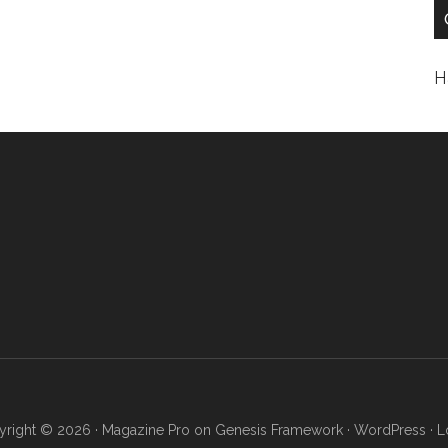
Н
right © 2026 ·
Magazine Pro
on
Genesis Framework
·
WordPress
·
L