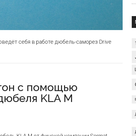
оведёт себя в работе дюбель-саморез Drive
тон с помощью
дюбеля KLA M
юбель KLA M от финской компании Sormat.