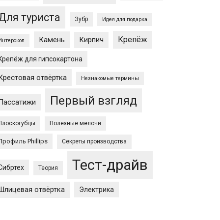
Для туриста
Зубр
Идея для подарка
Крепёж
Камень
Кирпич
Интерскол
Крепёж для гипсокартона
Крестовая отвёртка
Незнакомые термины
Первый взгляд
Пассатижи
Плоскогубцы
Полезные мелочи
Профиль Phillips
Секреты производства
Тест-драйв
Сибртех
Теория
Шлицевая отвёртка
Электрика