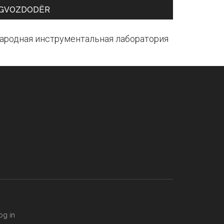
GVOZDODЁR
ародная инструментальная лаборатория
og in