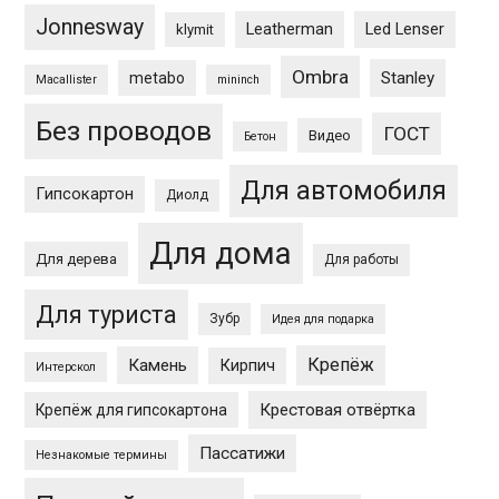
Jonnesway
Leatherman
Led Lenser
klymit
Ombra
Stanley
metabo
Macallister
mininch
Без проводов
ГОСТ
Видео
Бетон
Для автомобиля
Гипсокартон
Диолд
Для дома
Для дерева
Для работы
Для туриста
Зубр
Идея для подарка
Крепёж
Камень
Кирпич
Интерскол
Крестовая отвёртка
Крепёж для гипсокартона
Пассатижи
Незнакомые термины