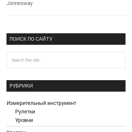
Jonnesway.
Primary
ПОИСК ПО САЙТУ
Sidebar
Search
the
site
...
РУБРИКИ
Измерительный инструмент
Рулетки
Уровни