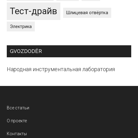
Тест-драйв
Шлицевая отвёртка
Электрика
GVOZDODЁR
Народная инструментальная лаборатория
Footer
Все статьи
О проекте
Контакты