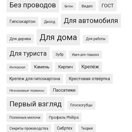
Без проводов
ГОСТ
Видео
Бетон
Для автомобиля
Гипсокартон
Диолд
Для дома
Для дерева
Для работы
Для туриста
Зубр
Идея для подарка
Крепёж
Камень
Кирпич
Интерскол
Крестовая отвёртка
Крепёж для гипсокартона
Пассатижи
Незнакомые термины
Первый взгляд
Плоскогубцы
Профиль Phillips
Полезные мелочи
Сибртех
Секреты производства
Теория