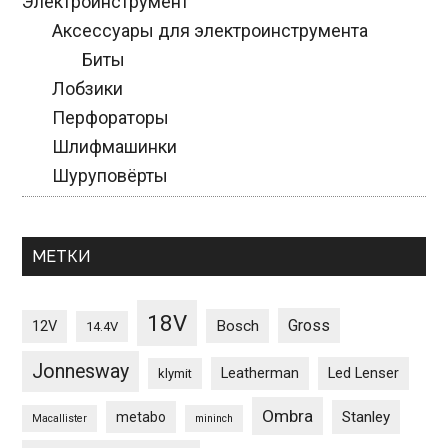
Электроинструмент
Аксессуары для электроинструмента
Биты
Лобзики
Перфораторы
Шлифмашинки
Шуруповёрты
МЕТКИ
18V
Gross
12V
Bosch
14.4V
Jonnesway
Leatherman
Led Lenser
klymit
Ombra
Stanley
metabo
Macallister
mininch