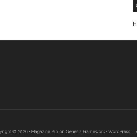
Н
right © 2026 ·
Magazine Pro
on
Genesis Framework
·
WordPress
·
L