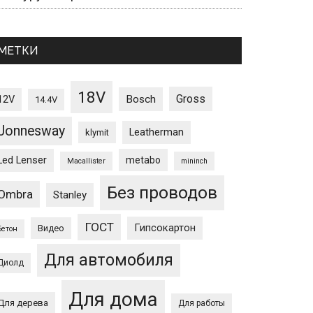
МЕТКИ
18V
Gross
12V
Bosch
14.4V
Jonnesway
Leatherman
klymit
Led Lenser
metabo
Macallister
mininch
Без проводов
Ombra
Stanley
ГОСТ
Гипсокартон
Видео
Бетон
Для автомобиля
Диолд
Для дома
Для дерева
Для работы