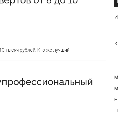
вёртов от 8 до 10
И
К
0 тысяч рублей. Кто же лучший
М
лупрофессиональный
М
Н
П