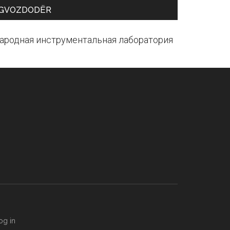
GVOZDODЁR
ародная инструментальная лаборатория
og in