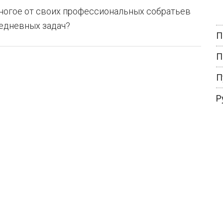
ногое от своих профессиональных собратьев
седневных задач?
П
П
П
Р