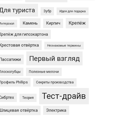
Для туриста
Зубр
Идея для подарка
Крепёж
Камень
Кирпич
Интерскол
Крепёж для гипсокартона
Крестовая отвёртка
Незнакомые термины
Первый взгляд
Пассатижи
Плоскогубцы
Полезные мелочи
Профиль Phillips
Секреты производства
Тест-драйв
Сибртех
Теория
Шлицевая отвёртка
Электрика