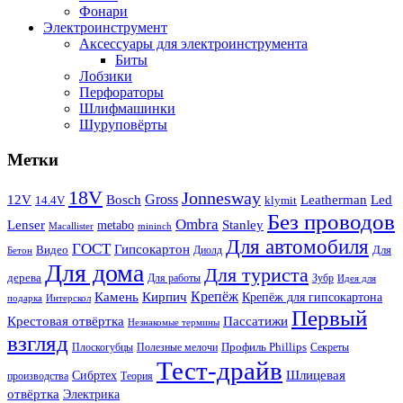
Фонари
Электроинструмент
Аксессуары для электроинструмента
Биты
Лобзики
Перфораторы
Шлифмашинки
Шуруповёрты
Метки
18V
Jonnesway
Bosch
Gross
12V
Leatherman
Led
14.4V
klymit
Без проводов
Ombra
Stanley
Lenser
metabo
Macallister
mininch
Для автомобиля
ГОСТ
Гипсокартон
Видео
Для
Диолд
Бетон
Для дома
Для туриста
дерева
Для работы
Зубр
Идея для
Крепёж
Камень
Кирпич
Крепёж для гипсокартона
подарка
Интерскол
Первый
Крестовая отвёртка
Пассатижи
Незнакомые термины
взгляд
Профиль Phillips
Плоскогубцы
Полезные мелочи
Секреты
Тест-драйв
Шлицевая
Сибртех
производства
Теория
отвёртка
Электрика