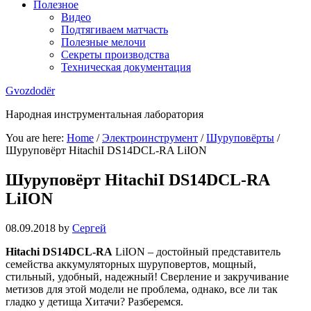
Полезное
Видео
Подтягиваем матчасть
Полезные мелочи
Секреты производства
Техническая документация
Gvozdodёr
Народная инструментальная лаборатория
You are here:
Home
/
Электроинструмент
/
Шуруповёрты
/
Шуруповёрт HitachiI DS14DCL-RA LiION
Шуруповёрт HitachiI DS14DCL-RA
LiION
08.09.2018
by
Сергей
Hitachi DS14DCL-RA
LiION – достойный представитель
семейства аккумуляторных шуруповертов, мощный,
стильный, удобный, надежный! Сверление и закручивание
метизов для этой модели не проблема, однако, все ли так
гладко у детища Хитачи? Разберемся.