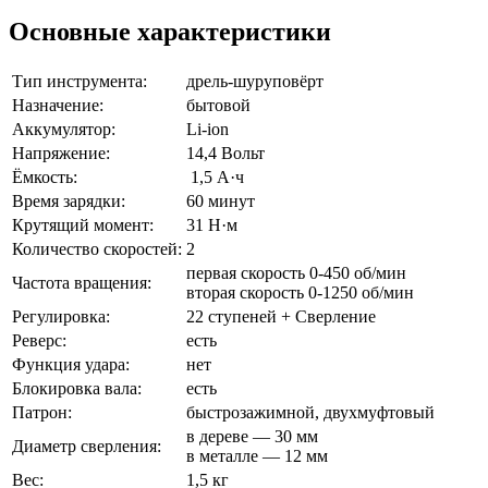
Основные характеристики
Тип инструмента:
дрель-шуруповёрт
Назначение:
бытовой
Аккумулятор:
Li-ion
Напряжение:
14,4 Вольт
Ёмкость:
1,5 А·ч
Время зарядки:
60 минут
Крутящий момент:
31 Н·м
Количество скоростей:
2
первая скорость 0-450 об/мин
Частота вращения:
вторая скорость 0-1250 об/мин
Регулировка:
22 ступеней + Сверление
Реверс:
есть
Функция удара:
нет
Блокировка вала:
есть
Патрон:
быстрозажимной, двухмуфтовый
в дереве — 30 мм
Диаметр сверления:
в металле — 12 мм
Вес:
1,5 кг