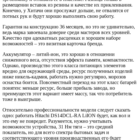
размещении вставок из резины и качестве их приклеивания.
Конечно, у Хитачи они прослужат дольше, не отвалятся от
потных рук и будут хорошо выполнять свою работу.
Гарантия на конструкцию 36 месяцев, но это не удивительно,
ведь марка завоевала доверие среди мастеров всех уровней.
Качество при адекватных расценках и хорошем наборе
возможностей – это визитная карточка бренда.
Аккумулятор – литий-ион, это хорошо в отношении
сниженного веса, отсутствия эффекта памяти, компактности.
Однако, производство этого класса питающих элементов
вредно для окружающей среды, ресурс полученных изделий
ниже никель-кадмия, работать нужно регулярно, морозов
оснастка боится. Повсеместный переход на этот класс батарей
понятен: меньше ресурс, больше прибыль завода, но
преимуществ этот вариант имеет массу, так что потребитель
тоже в выигрыше.
Относительно профессиональности модели следует сказать
одно: работать Hitachi DS14DCL-RA LiION будет, как вол и
это ему не повредит. Разумеется, нужно учитывать
возможности устройства, 31 Нм тяги – это средний
показатель, но для всего спектра бытовых задач и
соответствующего уровня производственных его будет