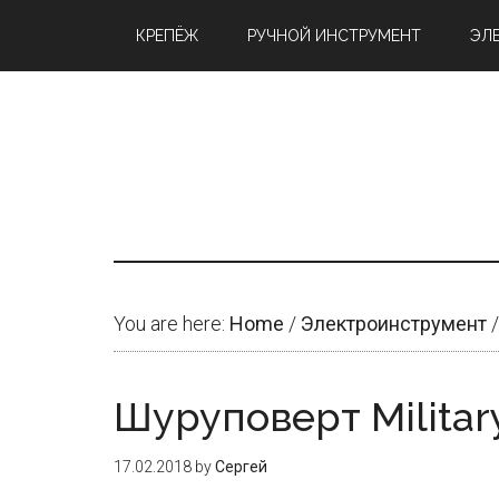
Skip
Skip
Skip
КРЕПЁЖ
РУЧНОЙ ИНСТРУМЕНТ
ЭЛ
to
to
to
content
primary
footer
sidebar
You are here:
Home
/
Электроинструмент
/
Шуруповерт Militar
17.02.2018
by
Сергей