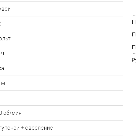
овой
П
d
П
ольт
П
·ч
Р
са
·м
0 об/мин
тупеней + сверление