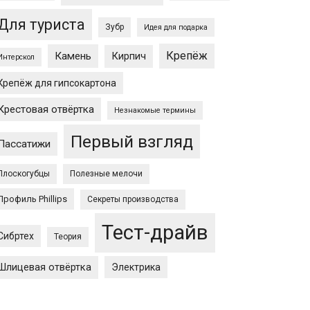
Для туриста
Зубр
Идея для подарка
Крепёж
Камень
Кирпич
Интерскол
Крепёж для гипсокартона
Крестовая отвёртка
Незнакомые термины
Первый взгляд
Пассатижи
Плоскогубцы
Полезные мелочи
Профиль Phillips
Секреты производства
Тест-драйв
Сибртех
Теория
Шлицевая отвёртка
Электрика