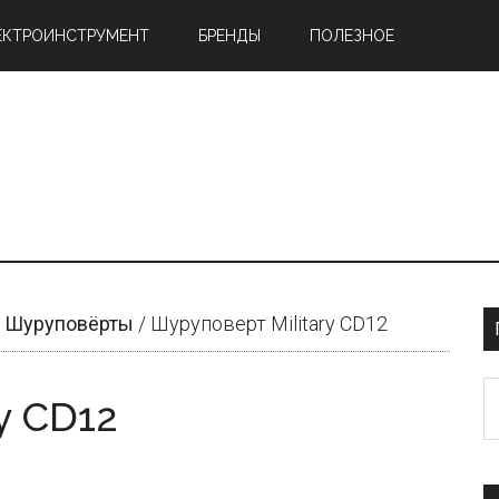
ЕКТРОИНСТРУМЕНТ
БРЕНДЫ
ПОЛЕЗНОЕ
Шуруповёрты
/
Шуруповерт Military CD12
S
y CD12
t
si
...