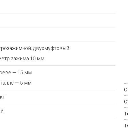
ь
трозажимной, двухмуфтовый
метр зажима 10 мм
реве — 15 мм
талле — 5 мм
С
 кг
С
ай
Т
Т