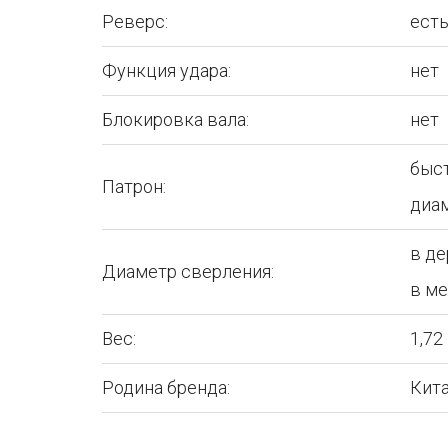
Реверс:
ест
Функция удара:
нет
Блокировка вала:
нет
быс
Патрон:
диа
в де
Диаметр сверления:
в ме
Вес:
1,72
Родина бренда:
Кит