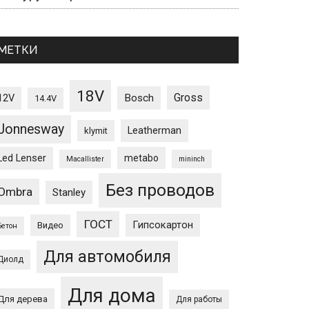
МЕТКИ
18V
Gross
12V
Bosch
14.4V
Jonnesway
Leatherman
klymit
Led Lenser
metabo
Macallister
mininch
Без проводов
Ombra
Stanley
ГОСТ
Гипсокартон
Видео
Бетон
Для автомобиля
Диолд
Для дома
Для дерева
Для работы