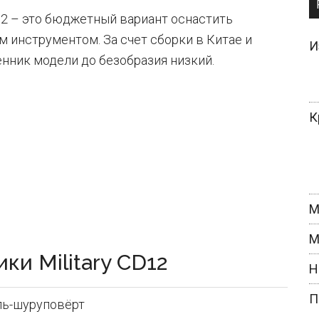
12 – это бюджетный вариант оснастить
нструментом. За счет сборки в Китае и
И
нник модели до безобразия низкий.
К
М
М
и Military CD12
Н
П
ль-шуруповёрт