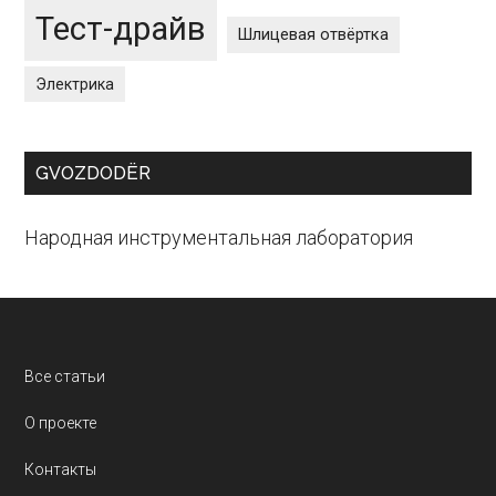
Тест-драйв
Шлицевая отвёртка
Электрика
GVOZDODЁR
Народная инструментальная лаборатория
Footer
Все статьи
О проекте
Контакты