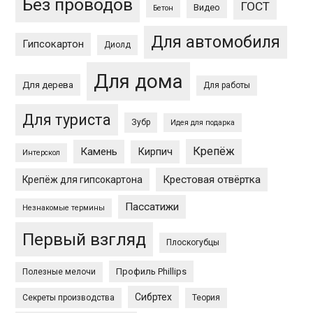
Без проводов
ГОСТ
Видео
Бетон
Для автомобиля
Гипсокартон
Диолд
Для дома
Для дерева
Для работы
Для туриста
Зубр
Идея для подарка
Крепёж
Камень
Кирпич
Интерскол
Крестовая отвёртка
Крепёж для гипсокартона
Пассатижи
Незнакомые термины
Первый взгляд
Плоскогубцы
Профиль Phillips
Полезные мелочи
Сибртех
Секреты производства
Теория