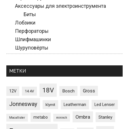
Аксессуары для электроинструмента
Биты
Лобзики
Перфораторы
Шлифмашинки
Шуруповёрты
МЕТКИ
18V
Gross
12V
Bosch
14.4V
Jonnesway
Leatherman
Led Lenser
klymit
Ombra
Stanley
metabo
Macallister
mininch