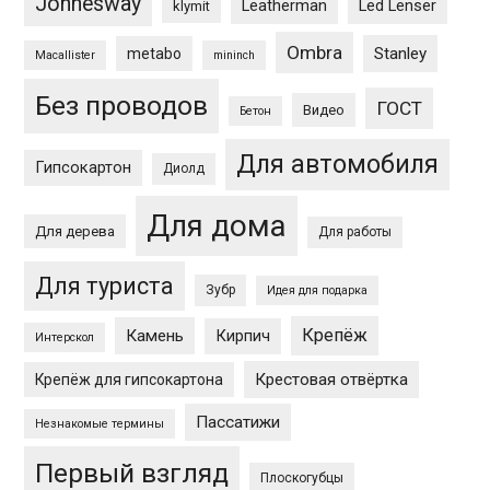
Jonnesway
Leatherman
Led Lenser
klymit
Ombra
Stanley
metabo
Macallister
mininch
Без проводов
ГОСТ
Видео
Бетон
Для автомобиля
Гипсокартон
Диолд
Для дома
Для дерева
Для работы
Для туриста
Зубр
Идея для подарка
Крепёж
Камень
Кирпич
Интерскол
Крестовая отвёртка
Крепёж для гипсокартона
Пассатижи
Незнакомые термины
Первый взгляд
Плоскогубцы