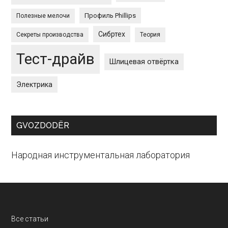
Профиль Phillips
Полезные мелочи
Сибртех
Секреты производства
Теория
Тест-драйв
Шлицевая отвёртка
Электрика
GVOZDODЁR
Народная инструментальная лаборатория
Footer
Все статьи